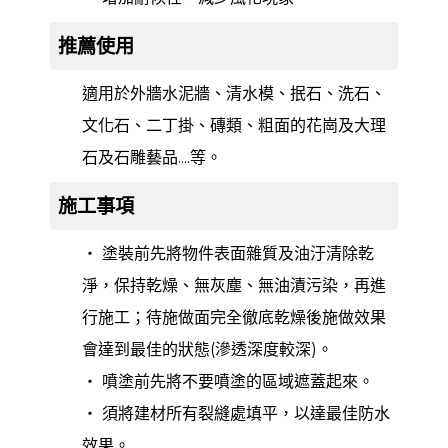
推薦使用
適用於外牆水泥牆、清水模、抿石、洗石、
文化石、二丁掛、磚類、粗面的花崗及大理
石及石雕藝品....等。
施工事項
‧ 塗裝前先將物件表面雜質及油汙清除乾
淨，保持乾燥、無灰塵、無油漬污染，再進
行施工；待施做面完全徹底乾燥後施做效果
會達到最佳的狀態(滲透深度較深)。
‧ 噴塗前先將不要噴塗的區域遮蓋起來。
‧ 須將建材所有裂縫處填平，以達最佳防水
效果。