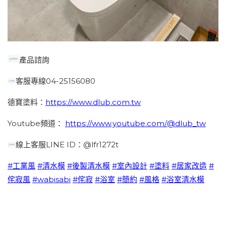
產品諮詢
客服專線04-25156080
德寶塗料：
https://www.dlub.com.tw
Youtube頻道：
https://www.youtube.com/@dlub_tw
線上客服LINE ID：@lfr1272t
#工業風
#清水模
#後製清水模
#室內設計
#塗料
#居家改造
#
侘寂風
#wabisabi
#侘寂
#浴室
#簡約
#風格
#浴室清水模