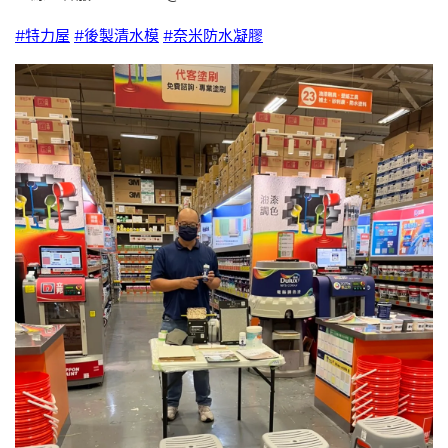
#特力屋
#後製清水模
#奈米防水凝膠