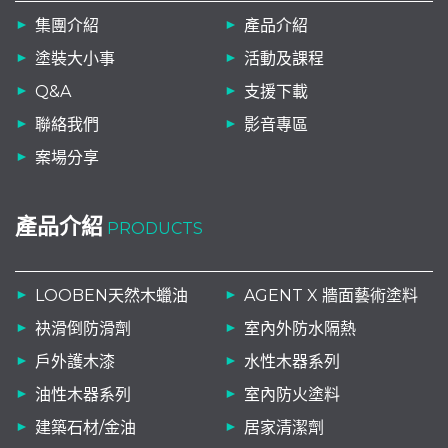
集團介紹
產品介紹
塗裝大小事
活動及課程
Q&A
支援下載
聯絡我們
影音專區
案場分享
產品介紹
PRODUCTS
LOOBEN天然木蠟油
AGENT X 牆面藝術塗料
袂滑倒防滑劑
室內外防水隔熱
戶外護木漆
水性木器系列
油性木器系列
室內防火塗料
建築石材/金油
居家清潔劑