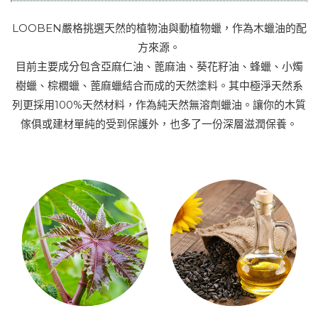
LOOBEN嚴格挑選天然的植物油與動植物蠟，作為木蠟油的配
方來源。
目前主要成分包含亞麻仁油、蓖麻油、葵花籽油、蜂蠟、小燭
樹蠟、棕櫚蠟、蓖麻蠟結合而成的天然塗料。其中極淨天然系
列更採用100%天然材料，作為純天然無溶劑蠟油。讓你的木質
傢俱或建材單純的受到保護外，也多了一份深層滋潤保養。