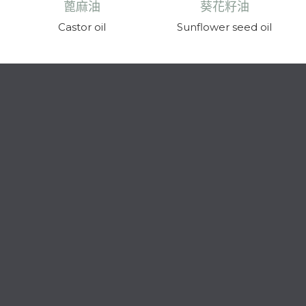
蓖麻油
葵花籽油
Castor oil
Sunflower seed oil
04-25156080 #9
service@dlub.com.tw
營業時間 08:00-17:00(中午午休1小時)
42075臺中市豐原區東陽路420號